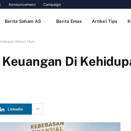
s
Announcement
Campaign
Berita Saham AS
Berita Emas
Artikel Tips
K
ehidupan Sehari-Hari
i Keuangan Di Kehidup
LinkedIn