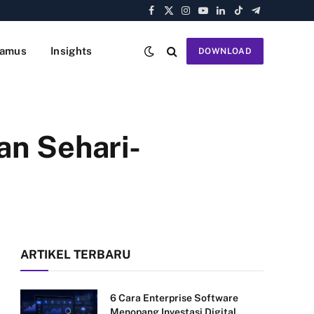
Facebook
X
Instagram
YouTube
LinkedIn
TikTok
Telegram
(Twitter)
amus
Insights
DOWNLOAD
an Sehari-
ARTIKEL TERBARU
6 Cara Enterprise Software
Menopang Investasi Digital