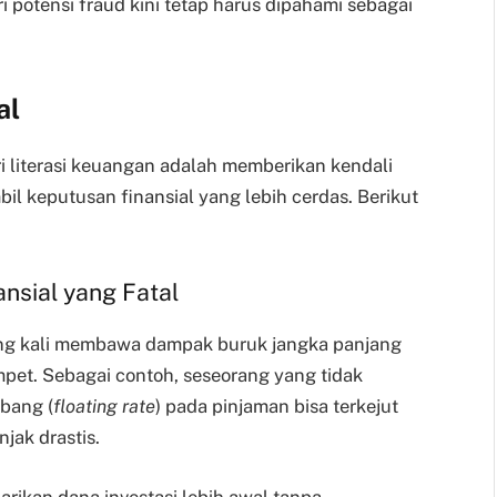
 potensi fraud kini tetap harus dipahami sebagai
al
ri literasi keuangan adalah memberikan kendali
l keputusan finansial yang lebih cerdas. Berikut
ansial yang Fatal
ng kali membawa dampak buruk jangka panjang
pet. Sebagai contoh, seseorang yang tidak
bang (
floating rate
) pada pinjaman bisa terkejut
njak drastis.
rikan dana investasi lebih awal tanpa