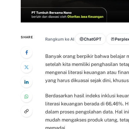
SHARE
Rangkum ke AI
ChatGPT
Perplex
Banyak orang berpikir bahwa belajar
setelah kita memiliki penghasilan te
mengenai literasi keuangan atau fina
yang harus dikuasai sejak dini, khusu
Berdasarkan hasil in
deks inklusi keu
literasi keuangan berada di 66,46%. 
dalam proses pengolahan data. Hal i
mudah mengakses produk utang, tetap
memadai.