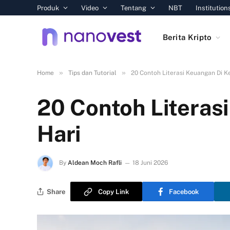
Produk
Video
Tentang
NBT
Institution
Berita Kripto
»
»
Home
Tips dan Tutorial
20 Contoh Literasi Keuangan Di K
20 Contoh Literas
Hari
By
Aldean Moch Rafli
18 Juni 2026
Share
Copy Link
Facebook