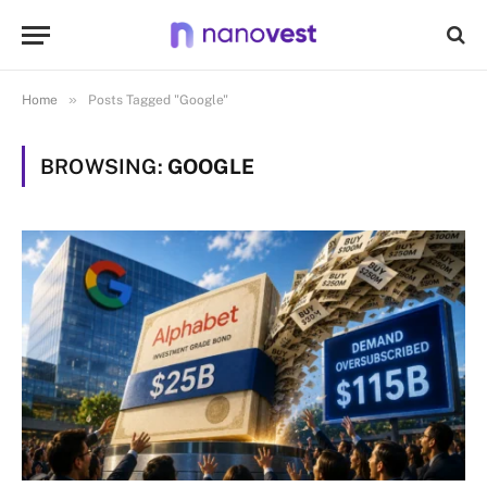
»
Home
Posts Tagged "Google"
BROWSING:
GOOGLE