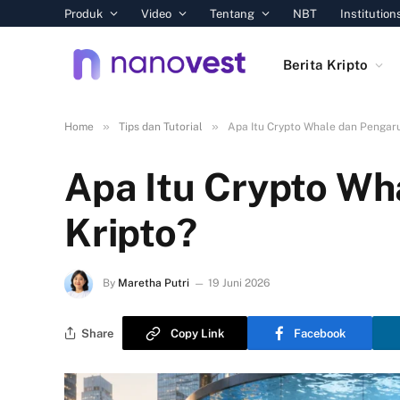
Produk
Video
Tentang
NBT
Institution
Berita Kripto
»
»
Home
Tips dan Tutorial
Apa Itu Crypto Whale dan Pengar
Apa Itu Crypto Wh
Kripto?
By
Maretha Putri
19 Juni 2026
Share
Copy Link
Facebook