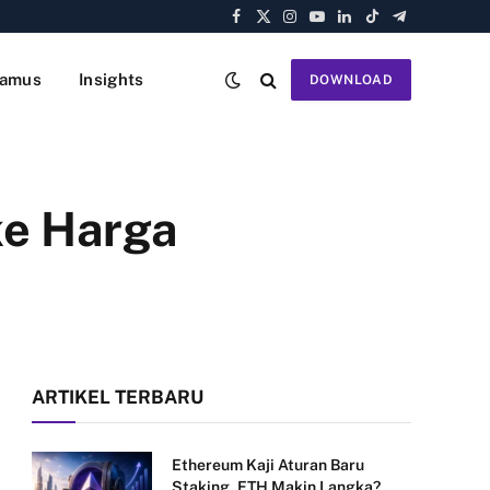
Facebook
X
Instagram
YouTube
LinkedIn
TikTok
Telegram
(Twitter)
amus
Insights
DOWNLOAD
ke Harga
ARTIKEL TERBARU
Ethereum Kaji Aturan Baru
Staking, ETH Makin Langka?