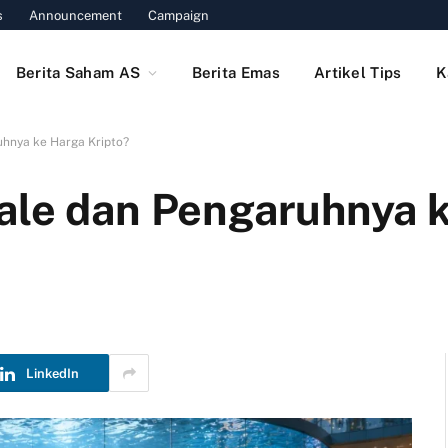
s
Announcement
Campaign
Berita Saham AS
Berita Emas
Artikel Tips
K
uhnya ke Harga Kripto?
ale dan Pengaruhnya 
LinkedIn