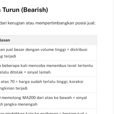
 Turun (Bearish)
dari kerugian atau mempertimbangkan posisi jual:
lasan
an jual besar dengan volume tinggi = distribusi
g terjadi
 beberapa kali mencoba menembus level tertentu
selalu ditolak = sinyal lemah
i atas 70 = harga sudah terlalu tinggi, koreksi
gkinan terjadi
memotong MA200 dari atas ke bawah = sinyal
sh jangka menengah
tor pindahkan koin ke exchange = bersiap jual =