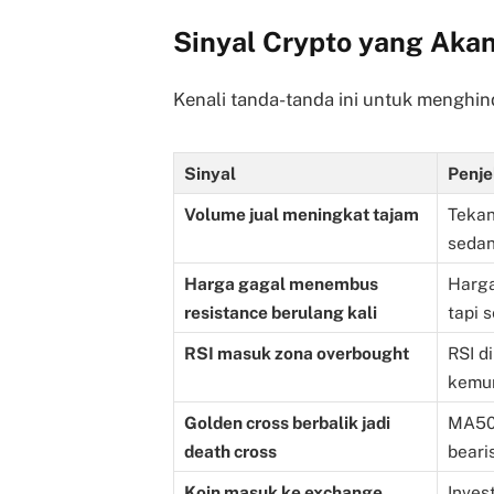
Sinyal Crypto yang Akan
Kenali tanda-tanda ini untuk menghin
Sinyal
Penje
Volume jual meningkat tajam
Tekan
sedan
Harga gagal menembus
Harga
resistance berulang kali
tapi 
RSI masuk zona overbought
RSI d
kemun
Golden cross berbalik jadi
MA50 
death cross
beari
Koin masuk ke exchange
Inves