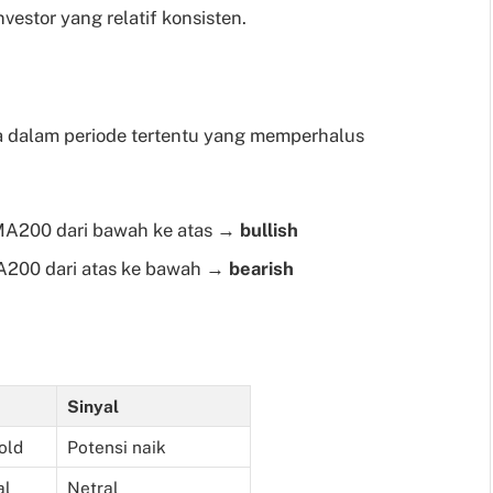
vestor yang relatif konsisten.
a dalam periode tertentu yang memperhalus
A200 dari bawah ke atas →
bullish
200 dari atas ke bawah →
bearish
Sinyal
old
Potensi naik
al
Netral