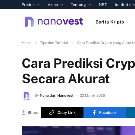
Produk
Video
Tentang
NBT
Institution
Berita Kripto
»
»
Home
Tips dan Tutorial
Cara Prediksi Crypto yang Akan N
Cara Prediksi Cry
Secara Akurat
By
Nona dari Nanovest
22 Maret 2026
Share
Copy Link
Facebook