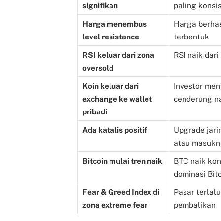
signifikan
paling konsi
Harga menembus
Harga berhas
level resistance
terbentuk
RSI keluar dari zona
RSI naik dar
oversold
Koin keluar dari
Investor men
exchange ke wallet
cenderung n
pribadi
Ada katalis positif
Upgrade jarin
atau masukny
Bitcoin mulai tren naik
BTC naik kons
dominasi Bitc
Fear & Greed Index di
Pasar terlalu
zona extreme fear
pembalikan