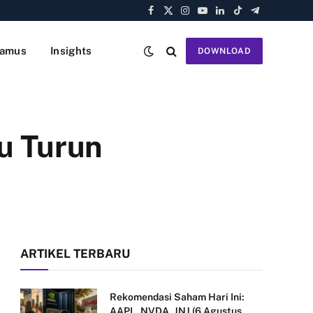
Facebook
X
Instagram
YouTube
LinkedIn
TikTok
Telegram
(Twitter)
amus
Insights
DOWNLOAD
u Turun
ARTIKEL TERBARU
Rekomendasi Saham Hari Ini:
AAPL, NVDA, JNJ (6 Agustus