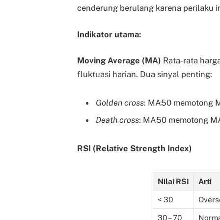
cenderung berulang karena perilaku in
Indikator utama:
Moving Average (MA)
Rata-rata harg
fluktuasi harian. Dua sinyal penting:
Golden cross
: MA50 memotong M
Death cross
: MA50 memotong MA
RSI (Relative Strength Index)
Nilai RSI
Arti
< 30
Overs
30 – 70
Norm