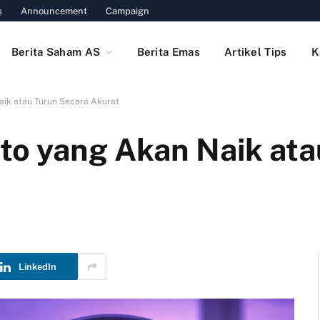
s
Announcement
Campaign
Berita Saham AS
Berita Emas
Artikel Tips
K
aik atau Turun Secara Akurat
pto yang Akan Naik ata
LinkedIn