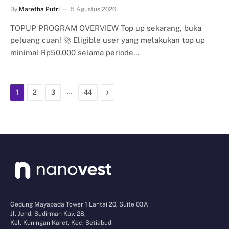
By
Maretha Putri
5 Agustus 2026
TOPUP PROGRAM OVERVIEW Top up sekarang, buka
peluang cuan! 🚀 Eligible user yang melakukan top up
minimal Rp50.000 selama periode…
…
Next
1
2
3
44
Gedung Mayapada Tower 1 Lantai 20, Suite 03A
Jl. Jend. Sudirman Kav. 28,
Kel. Kuningan Karet, Kec. Setiabudi