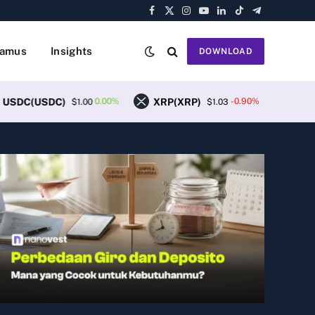
Facebook
X
Instagram
YouTube
LinkedIn
TikTok
Telegram
(Twitter)
amus
Insights
DOWNLOAD
USDC)
XRP(XRP)
Solana(SOL)
0.00%
-0.90%
$1.00
$1.03