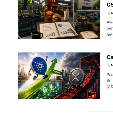
CS
By
M
Awa
ber
ge
Ca
By
M
Pas
tid
(AD