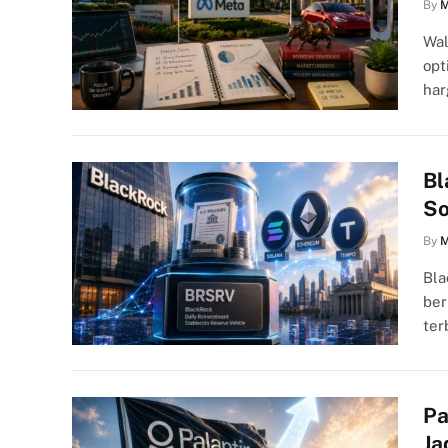
By
M
Wal
opt
har
Bl
So
By
M
Bla
ber
ter
Pa
Ja