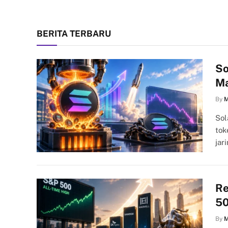
BERITA TERBARU
So
Ma
By
M
Sol
tok
jar
Re
50
By
M