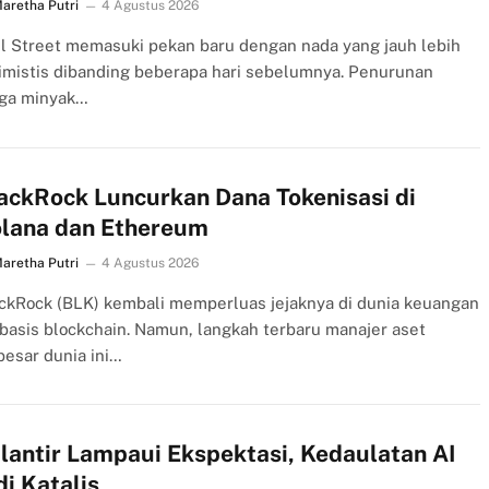
aretha Putri
4 Agustus 2026
l Street memasuki pekan baru dengan nada yang jauh lebih
imistis dibanding beberapa hari sebelumnya. Penurunan
ga minyak…
ackRock Luncurkan Dana Tokenisasi di
lana dan Ethereum
aretha Putri
4 Agustus 2026
ckRock (BLK) kembali memperluas jejaknya di dunia keuangan
basis blockchain. Namun, langkah terbaru manajer aset
besar dunia ini…
lantir Lampaui Ekspektasi, Kedaulatan AI
di Katalis