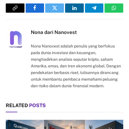
Copy
Facebook
Twitter
LinkedIn
Telegram
Whats
Link
Nona dari Nanovest
Nona Nanovest adalah penulis yang berfokus
pada dunia investasi dan keuangan,
menghadirkan analisis seputar kripto, saham
Amerika, emas, dan tren ekonomi global. Dengan
pendekatan berbasis riset, tulisannya dirancang
untuk membantu pembaca memahami peluang
dan risiko dalam dunia finansial modern.
RELATED
POSTS