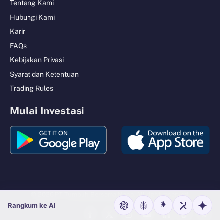
Tentang Kami
Hubungi Kami
Karir
FAQs
Kebijakan Privasi
Syarat dan Ketentuan
Trading Rules
Mulai Investasi
© 2026 PT Tumbuh Bersama Nano. All right reserved.
Rangkum ke AI
Facebook
X
Instagram
YouTube
LinkedIn
TikTok
Tele