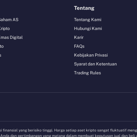
Tentang
 Saham AS
Tentang Kami
Kripto
Hubungi Kami
Emas Digital
Karir
to
FAQs
s
Kebijakan Privasi
Syarat dan Ketentuan
Trading Rules
 finansial yang berisiko tinggi. Harga setiap aset kripto sangat fluktuatif men
et Anda dan pertimbangan yang matang dalam membuat keputusan jual dan beli