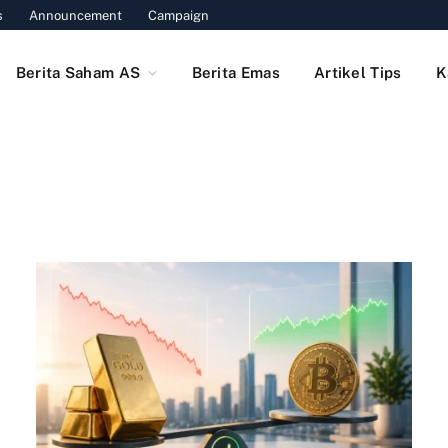
s
Announcement
Campaign
Berita Saham AS
Berita Emas
Artikel Tips
K