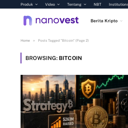
Produk
Video
Tentang
NBT
Institution
Berita Kripto
»
Home
Posts Tagged "Bitcoin" (Page 2)
BROWSING:
BITCOIN