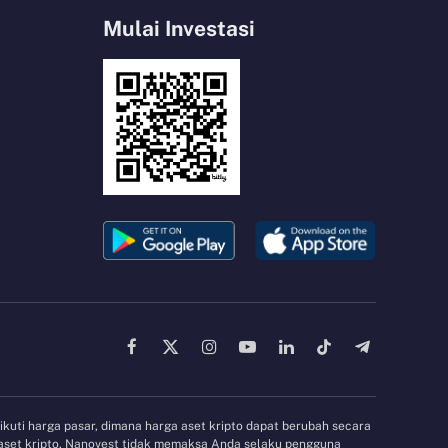
Mulai Investasi
Facebook
X
Instagram
YouTube
LinkedIn
TikTok
Telegram
(Twitter)
gikuti harga pasar, dimana harga aset kripto dapat berubah secara
 aset kripto. Nanovest tidak memaksa Anda selaku pengguna