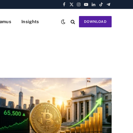
Facebook
X
Instagram
YouTube
LinkedIn
TikTok
Telegram
(Twitter)
amus
Insights
DOWNLOAD