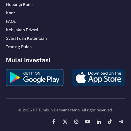
Hubungi Kami
Karir
FAQs
Kebijakan Privasi
Syarat dan Ketentuan
Trading Rules
Mulai Investasi
© 2026 PT Tumbuh Bersama Nano. All right reserved.
Facebook
X
Instagram
YouTube
LinkedIn
TikTok
Tele
(Twitter)