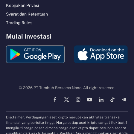
Kebijakan Privasi
Syarat dan Ketentuan
Trading Rules
Mulai Investasi
© 2026 PT Tumbuh Bersama Nano. All right reserved.
Facebook
X
Instagram
YouTube
LinkedIn
TikTok
Tele
(Twitter)
Disclaimer: Perdagangan aset kripto merupakan aktivitas transaksi
finansial yang berisiko tinggi. Harga setiap aset kripto sangat fluktuatif
mengikuti harga pasar, dimana harga aset kripto dapat berubah secara
signifikan dari waktu ke waktu. Pastikan Anda menggunakan riset Anda