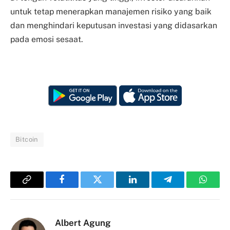
untuk tetap menerapkan manajemen risiko yang baik
dan menghindari keputusan investasi yang didasarkan
pada emosi sesaat.
Bitcoin
Copy
Facebook
Twitter
LinkedIn
Telegram
Whats
Link
Albert Agung