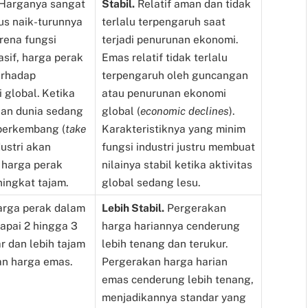
Harganya sangat
Stabil.
Relatif aman dan tidak
lus naik-turunnya
terlalu terpengaruh saat
rena fungsi
terjadi penurunan ekonomi.
asif, harga perak
Emas relatif tidak terlalu
erhadap
terpengaruh oleh guncangan
global. Ketika
atau penurunan ekonomi
ian dunia sedang
global (
economic declines
).
berkembang (
take
Karakteristiknya yang minim
dustri akan
fungsi industri justru membuat
 harga perak
nilainya stabil ketika aktivitas
ningkat tajam.
global sedang lesu.
arga perak dalam
Lebih Stabil.
Pergerakan
capai 2 hingga 3
harga hariannya cenderung
ar dan lebih tajam
lebih tenang dan terukur.
an harga emas.
Pergerakan harga harian
emas cenderung lebih tenang,
menjadikannya standar yang