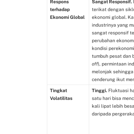
Respons
Sangat Responsif.
terhadap
terikat dengan sik
Ekonomi Global
ekonomi global. Ka
industrinya yang m
sangat responsif t
perubahan ekonomi 
kondisi perekonom
tumbuh pesat dan 
off
), permintaan in
melonjak sehingga
cenderung ikut me
Tingkat
Tinggi.
Fluktuasi h
Volatilitas
satu hari bisa men
kali lipat lebih bes
daripada pergerak