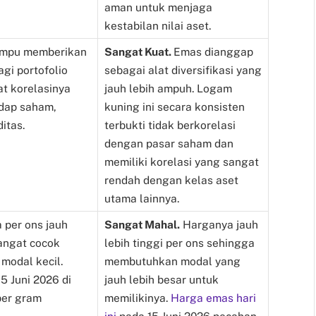
aman untuk menjaga
kestabilan nilai aset.
mpu memberikan
Sangat Kuat.
Emas dianggap
agi portofolio
sebagai alat diversifikasi yang
t korelasinya
jauh lebih ampuh. Logam
adap saham,
kuning ini secara konsisten
ditas.
terbukti tidak berkorelasi
dengan pasar saham dan
memiliki korelasi yang sangat
rendah dengan kelas aset
utama lainnya.
 per ons jauh
Sangat Mahal.
Harganya jauh
sangat cocok
lebih tinggi per ons sehingga
 modal kecil.
membutuhkan modal yang
15 Juni 2026
di
jauh lebih besar untuk
per gram
memilikinya.
Harga emas hari