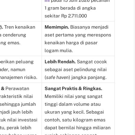
ini
pada 15 Juni 2026
pecahan
1 gram berada di angka
sekitar Rp 2.711.000
g
).
Tren kenaikan
Memimpin.
Biasanya menjadi
ya cenderung
aset pertama yang merespons
ang emas.
kenaikan harga di pasar
logam mulia.
rikan peluang
Lebih Rendah.
Sangat cocok
ader
, namun
sebagai aset pelindung nilai
anajemen risiko.
(
safe haven
) jangka panjang.
r &
Perawatan
Sangat Praktis & Ringkas.
akteristik nilai
Memiliki nilai yang sangat
 sehingga jumlah
tinggi dalam volume atau
jadi jauh lebih
ukuran yang kecil. Sebagai
uk nilai investasi
contoh, satu kilogram emas
tu, perak lebih
dapat bernilai hingga miliaran