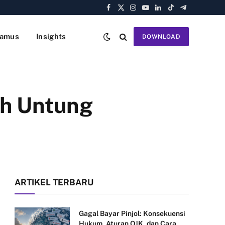
Facebook
X
Instagram
YouTube
LinkedIn
TikTok
Telegram
(Twitter)
amus
Insights
DOWNLOAD
ih Untung
ARTIKEL TERBARU
Gagal Bayar Pinjol: Konsekuensi
Hukum, Aturan OJK, dan Cara