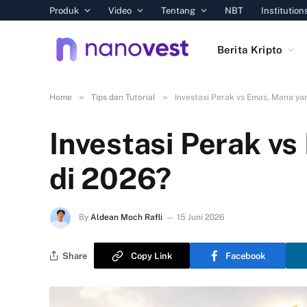
Produk
Video
Tentang
NBT
Institution
Berita Kripto
»
»
Home
Tips dan Tutorial
Investasi Perak vs Emas, Mana ya
Investasi Perak v
di 2026?
By
Aldean Moch Rafli
15 Juni 2026
Share
Copy Link
Facebook