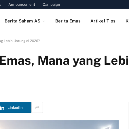
s
Announcement
Campaign
Berita Saham AS
Berita Emas
Artikel Tips
K
ng Lebih Untung di 2026?
s Emas, Mana yang Leb
LinkedIn