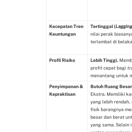
Kecepatan Tren
Tertinggal (
Laggin
Keuntungan
nilai perak biasan
terlambat di belak
Profil Risiko
Lebih Tinggi.
Membe
profit cepat bagi
tr
menantang untuk m
Penyimpanan &
Butuh Ruang Besa
Kepraktisan
Ekstra. Memiliki kar
yang lebih rendah,
fisik barangnya men
besar dan berat unt
yang sama. Selain i