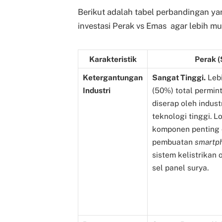
Berikut adalah tabel perbandingan y
investasi Perak vs
Emas
agar lebih mu
Karakteristik
Perak (
Ketergantungan
Sangat Tinggi.
Lebi
Industri
(50%) total permin
diserap oleh indust
teknologi tinggi. L
komponen penting
pembuatan
smartp
sistem kelistrikan 
sel panel surya.