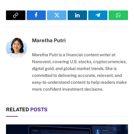
Copy
Facebook
Twitter
LinkedIn
Telegram
Whats
Link
Maretha Putri
Maretha Putri is a financial content writer at
Nanovest, covering U.S. stocks, cryptocurrencies,
digital gold, and global market trends. She is
committed to delivering accurate, relevant, and
easy-to-understand content to help readers make
more confident investment decisions.
RELATED
POSTS