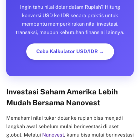
Ingin tahu nilai dolar dalam Rupiah? Hitung
konversi USD ke IDR secara praktis untuk
membantu memperkirakan nilai investasi,
transaksi, maupun kebutuhan finansial lainnya.
Coba Kalkulator USD/IDR →
Investasi Saham Amerika Lebih
Mudah Bersama Nanovest
Memahami nilai tukar dolar ke rupiah bisa menjadi
langkah awal sebelum mulai berinvestasi di aset
global. Melalui
Nanovest
, kamu bisa mulai berinvestasi