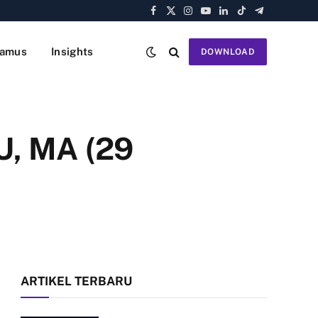
Facebook
X
Instagram
YouTube
LinkedIn
TikTok
Telegram
(Twitter)
amus
Insights
DOWNLOAD
U, MA (29
ARTIKEL TERBARU