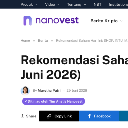
Produk
Video
Tentang
NBT
Institution
Berita Kripto
»
»
Home
Berita
Rekomendasi Saham Hari Ini: SHOP, INTU, MA
Rekomendasi Saham
Juni 2026)
By
Maretha Putri
29 Juni 2026
Ditinjau oleh Tim Analis Nanovest
Share
Copy Link
Facebook