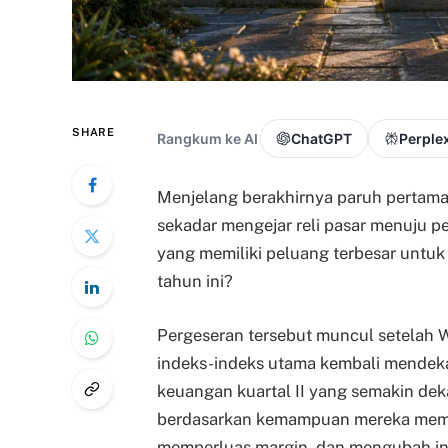
SHARE
Rangkum ke AI
ChatGPT
Perplex
Menjelang berakhirnya paruh pertama 
sekadar mengejar reli pasar menuju p
yang memiliki peluang terbesar unt
tahun ini?
Pergeseran tersebut muncul setelah
indeks-indeks utama kembali mendekat
keuangan kuartal II yang semakin dek
berdasarkan kemampuan mereka mem
memperluas margin, dan mengubah inve