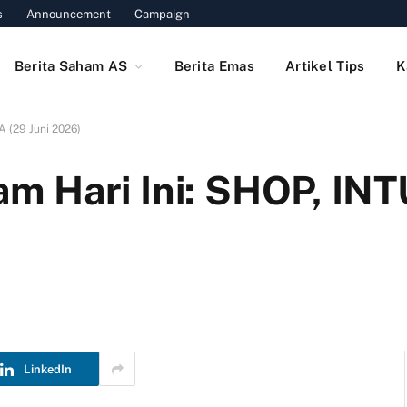
s
Announcement
Campaign
Berita Saham AS
Berita Emas
Artikel Tips
K
 (29 Juni 2026)
 Hari Ini: SHOP, INT
LinkedIn