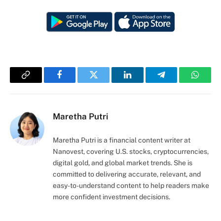
Copy
Facebook
Twitter
LinkedIn
Telegram
Whats
Link
Maretha Putri
Maretha Putri is a financial content writer at
Nanovest, covering U.S. stocks, cryptocurrencies,
digital gold, and global market trends. She is
committed to delivering accurate, relevant, and
easy-to-understand content to help readers make
more confident investment decisions.