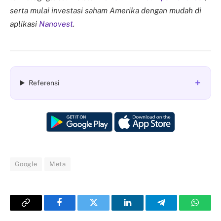
serta mulai investasi saham Amerika dengan mudah di
aplikasi
Nanovest
.
+
Referensi
Google
Meta
Copy
Facebook
Twitter
LinkedIn
Telegram
Whats