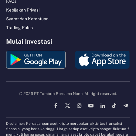
FAQs
Kebijakan Privasi
Syarat dan Ketentuan
Trading Rules
Mulai Investasi
© 2026 PT Tumbuh Bersama Nano. All right reserved.
Facebook
X
Instagram
YouTube
LinkedIn
TikTok
Tele
(Twitter)
Disclaimer: Perdagangan aset kripto merupakan aktivitas transaksi
finansial yang berisiko tinggi. Harga setiap aset kripto sangat fluktuatif
mengikuti harga pasar, dimana harga aset kripto dapat berubah secara