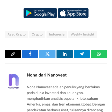
Aset Kripto
Crypto
Indonesia
Weekly Insight
Copy
Facebook
Twitter
LinkedIn
Telegram
Whats
Link
Nona dari Nanovest
Nona Nanovest adalah penulis yang berfokus
pada dunia investasi dan keuangan,
menghadirkan analisis seputar kripto, saham
Amerika, emas, dan tren ekonomi global. Dengan
pendekatan berbasis riset, tulisannya dirancang