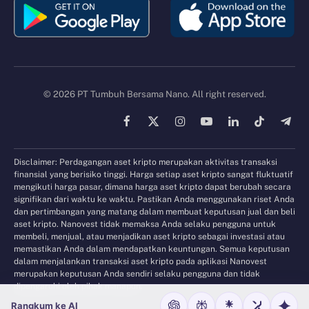
© 2026 PT Tumbuh Bersama Nano. All right reserved.
Facebook
X
Instagram
YouTube
LinkedIn
TikTok
Tele
(Twitter)
Disclaimer: Perdagangan aset kripto merupakan aktivitas transaksi
finansial yang berisiko tinggi. Harga setiap aset kripto sangat fluktuatif
mengikuti harga pasar, dimana harga aset kripto dapat berubah secara
signifikan dari waktu ke waktu. Pastikan Anda menggunakan riset Anda
dan pertimbangan yang matang dalam membuat keputusan jual dan beli
aset kripto. Nanovest tidak memaksa Anda selaku pengguna untuk
membeli, menjual, atau menjadikan aset kripto sebagai investasi atau
memastikan Anda dalam mendapatkan keuntungan. Semua keputusan
dalam menjalankan transaksi aset kripto pada aplikasi Nanovest
merupakan keputusan Anda sendiri selaku pengguna dan tidak
dipengaruhi oleh pihak manapun.
Rangkum ke AI