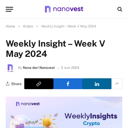
»
»
Home
Kripto
Weekly Insight – Week V May 2024
Weekly Insight – Week V
May 2024
By
Nona dari Nanovest
3 Juni 2024
Share