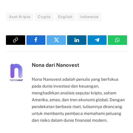
Aset Kripto
Crypto
English
Indonesia
Copy
Facebook
Twitter
LinkedIn
Telegram
Whats
Link
Nona dari Nanovest
Nona Nanovest adalah penulis yang berfokus
pada dunia investasi dan keuangan,
menghadirkan analisis seputar kripto, saham
Amerika, emas, dan tren ekonomi global. Dengan
pendekatan berbasis riset, tulisannya dirancang
untuk membantu pembaca memahami peluang
dan risiko dalam dunia finansial modern.