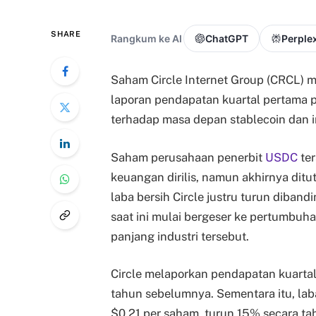
SHARE
Rangkum ke AI
ChatGPT
Perplex
Saham Circle Internet Group (CRCL) 
laporan pendapatan kuartal pertama
terhadap masa depan stablecoin dan i
Saham perusahaan penerbit
USDC
ter
keuangan dirilis, namun akhirnya ditut
laba bersih Circle justru turun diban
saat ini mulai bergeser ke pertumbuh
panjang industri tersebut.
Circle melaporkan pendapatan kuartal
tahun sebelumnya. Sementara itu, laba
$0,21 per saham, turun 15% secara t