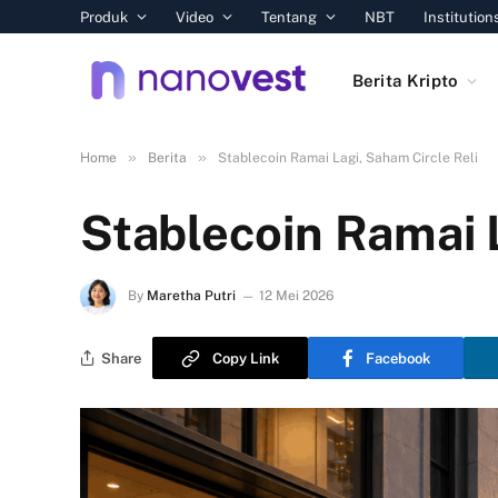
Produk
Video
Tentang
NBT
Institution
Berita Kripto
»
»
Home
Berita
Stablecoin Ramai Lagi, Saham Circle Reli
Stablecoin Ramai L
By
Maretha Putri
12 Mei 2026
Share
Copy Link
Facebook