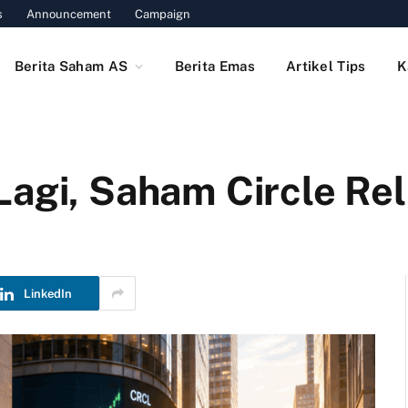
s
Announcement
Campaign
Berita Saham AS
Berita Emas
Artikel Tips
K
agi, Saham Circle Rel
LinkedIn