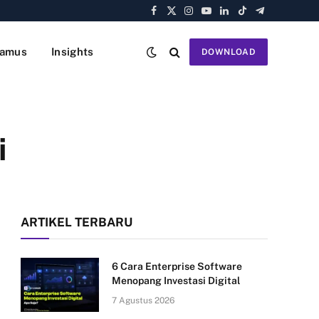
Facebook
X
Instagram
YouTube
LinkedIn
TikTok
Telegram
(Twitter)
amus
Insights
DOWNLOAD
i
ARTIKEL TERBARU
6 Cara Enterprise Software
Menopang Investasi Digital
7 Agustus 2026