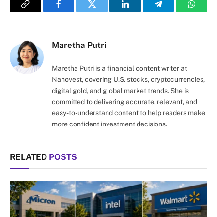
Copy
Facebook
Twitter
LinkedIn
Telegram
Whats
Link
Maretha Putri
Maretha Putri is a financial content writer at
Nanovest, covering U.S. stocks, cryptocurrencies,
digital gold, and global market trends. She is
committed to delivering accurate, relevant, and
easy-to-understand content to help readers make
more confident investment decisions.
RELATED
POSTS