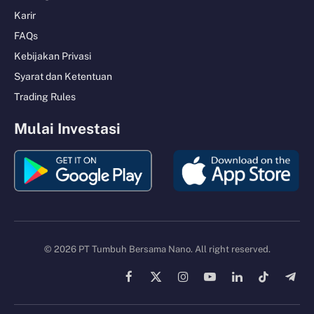
Karir
FAQs
Kebijakan Privasi
Syarat dan Ketentuan
Trading Rules
Mulai Investasi
© 2026 PT Tumbuh Bersama Nano. All right reserved.
Facebook
X
Instagram
YouTube
LinkedIn
TikTok
Tele
(Twitter)