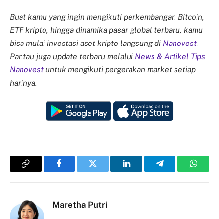
Buat kamu yang ingin mengikuti perkembangan Bitcoin,
ETF kripto, hingga dinamika pasar global terbaru, kamu
bisa mulai investasi aset kripto langsung di
Nanovest
.
Pantau juga update terbaru melalui
News & Artikel Tips
Nanovest
untuk mengikuti pergerakan market setiap
harinya.
Copy
Facebook
Twitter
LinkedIn
Telegram
Whats
Link
Maretha Putri