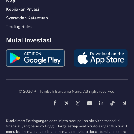
FAQs
Kebijakan Privasi
Syarat dan Ketentuan
Trading Rules
Mulai Investasi
© 2026 PT Tumbuh Bersama Nano. All right reserved.
Facebook
X
Instagram
YouTube
LinkedIn
TikTok
Tele
(Twitter)
Disclaimer: Perdagangan aset kripto merupakan aktivitas transaksi
finansial yang berisiko tinggi. Harga setiap aset kripto sangat fluktuatif
mengikuti harga pasar, dimana harga aset kripto dapat berubah secara