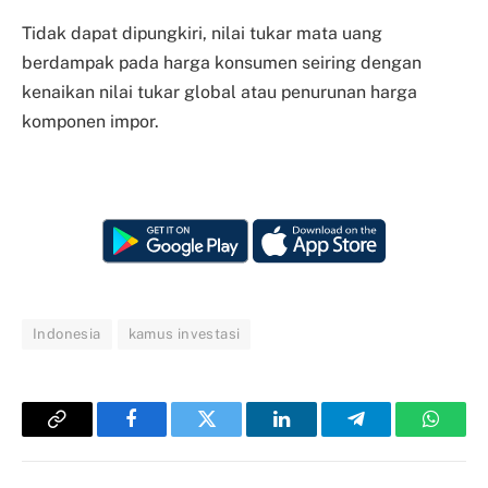
Tidak dapat dipungkiri, nilai tukar mata uang
berdampak pada harga konsumen seiring dengan
kenaikan nilai tukar global atau penurunan harga
komponen impor.
Indonesia
kamus investasi
Copy
Facebook
Twitter
LinkedIn
Telegram
Whats
Link