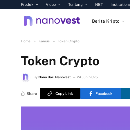
Produk
Video
Tentang
NBT
Institution
Berita Kripto
»
»
Home
Kamus
Token Crypto
Token Crypto
By
Nona dari Nanovest
24 Juni 2025
Share
Copy Link
Facebook