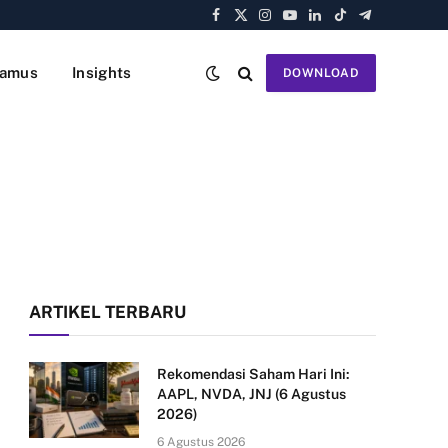
Facebook
X
Instagram
YouTube
LinkedIn
TikTok
Telegram
(Twitter)
amus
Insights
DOWNLOAD
ARTIKEL TERBARU
Rekomendasi Saham Hari Ini:
AAPL, NVDA, JNJ (6 Agustus
2026)
6 Agustus 2026