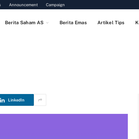
s
Announcement
Campaign
Berita Saham AS
Berita Emas
Artikel Tips
K
LinkedIn