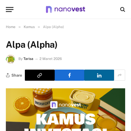
»
»
Home
Kamus
Alpa (Alpha)
Alpa (Alpha)
By
Tarisa
2 Maret 2026
Share