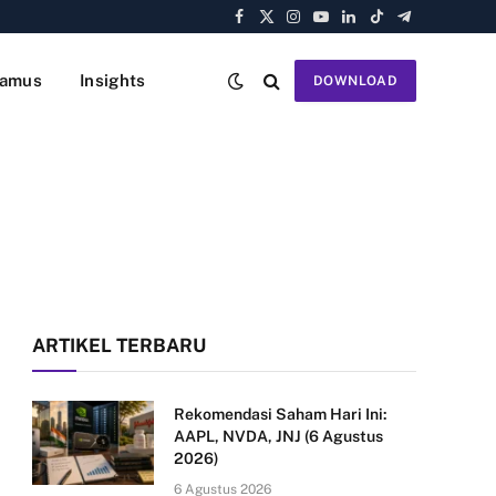
Facebook
X
Instagram
YouTube
LinkedIn
TikTok
Telegram
(Twitter)
amus
Insights
DOWNLOAD
ARTIKEL TERBARU
Rekomendasi Saham Hari Ini:
AAPL, NVDA, JNJ (6 Agustus
2026)
6 Agustus 2026