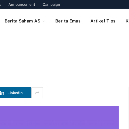
s
Announcement
Campaign
Berita Saham AS
Berita Emas
Artikel Tips
K
LinkedIn