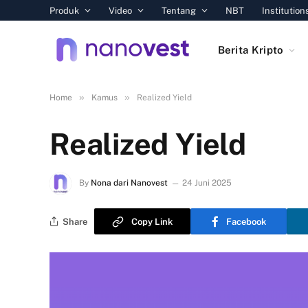
Produk
Video
Tentang
NBT
Institution
Berita Kripto
»
»
Home
Kamus
Realized Yield
Realized Yield
By
Nona dari Nanovest
24 Juni 2025
Share
Copy Link
Facebook