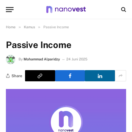
»
»
Home
Kamus
Passive Income
Passive Income
By
Mohammad Alparidzy
24 Juni 2025
Share