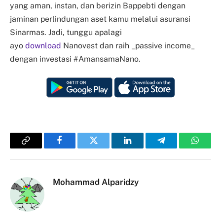
yang aman, instan, dan berizin Bappebti dengan
jaminan perlindungan aset kamu melalui asuransi
Sinarmas. Jadi, tunggu apalagi
ayo
download
Nanovest dan raih _passive income_
dengan investasi #AmansamaNano.
Copy
Facebook
Twitter
LinkedIn
Telegram
Whats
Link
Mohammad Alparidzy