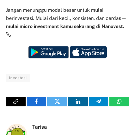
Jangan menunggu modal besar untuk mulai
berinvestasi. Mulai dari kecil, konsisten, dan cerdas—
mulai micro investment kamu sekarang di Nanovest.
🚀
Investasi
Copy
Facebook
Twitter
LinkedIn
Telegram
Whats
Link
Tarisa