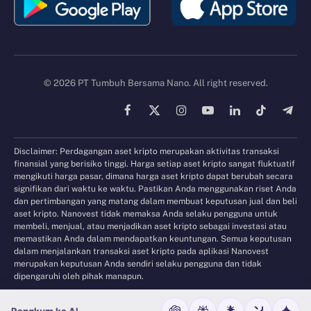
© 2026 PT Tumbuh Bersama Nano. All right reserved.
Facebook
X
Instagram
YouTube
LinkedIn
TikTok
Tele
(Twitter)
Disclaimer: Perdagangan aset kripto merupakan aktivitas transaksi
finansial yang berisiko tinggi. Harga setiap aset kripto sangat fluktuatif
mengikuti harga pasar, dimana harga aset kripto dapat berubah secara
signifikan dari waktu ke waktu. Pastikan Anda menggunakan riset Anda
dan pertimbangan yang matang dalam membuat keputusan jual dan beli
aset kripto. Nanovest tidak memaksa Anda selaku pengguna untuk
membeli, menjual, atau menjadikan aset kripto sebagai investasi atau
memastikan Anda dalam mendapatkan keuntungan. Semua keputusan
dalam menjalankan transaksi aset kripto pada aplikasi Nanovest
merupakan keputusan Anda sendiri selaku pengguna dan tidak
dipengaruhi oleh pihak manapun.
Rangkum ke AI