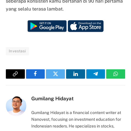
seberapa konsisten kamu bertahan di 90 hari pertama
yang selalu terasa lambat.
Investasi
Copy
Facebook
Twitter
LinkedIn
Telegram
Whats
Link
Gumilang Hidayat
Gumilang Hidayat is a financial content writer at
Nanovest, focusing on investment education for
Indonesian readers. He specializes in stocks,