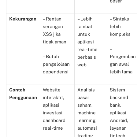
besar
Kekurangan
– Rentan
– Lebih
– Sintaks
serangan
lambat
lebih
XSS jika
untuk
kompleks
tidak aman
aplikasi
–
real-time
– Butuh
Pengemban
berbasis
pengelolaan
gan awal
web
dependensi
lebih lama
Contoh
Website
Analisis
Sistem
Penggunaan
interaktif,
pasar
backend
aplikasi
saham,
bank,
investasi,
machine
aplikasi
dashboard
learning,
Android,
real-time
automasi
layanan
trading
fintech