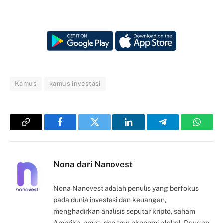
Kamus
kamus investasi
Copy
Facebook
Twitter
LinkedIn
Telegram
Whats
Link
Nona dari Nanovest
Nona Nanovest adalah penulis yang berfokus
pada dunia investasi dan keuangan,
menghadirkan analisis seputar kripto, saham
Amerika, emas, dan tren ekonomi global. Dengan