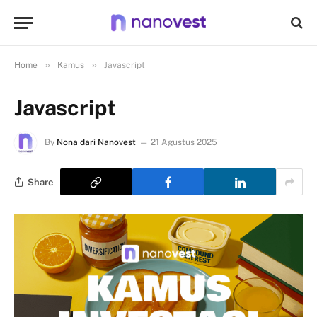
»
»
Home
Kamus
Javascript
Javascript
By
Nona dari Nanovest
21 Agustus 2025
Share