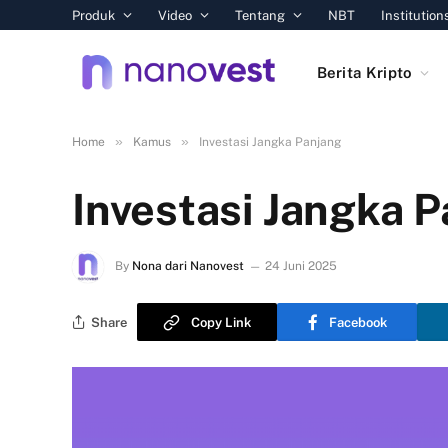
Produk
Video
Tentang
NBT
Institution
Berita Kripto
»
»
Home
Kamus
Investasi Jangka Panjang
Investasi Jangka 
By
Nona dari Nanovest
24 Juni 2025
Share
Copy Link
Facebook