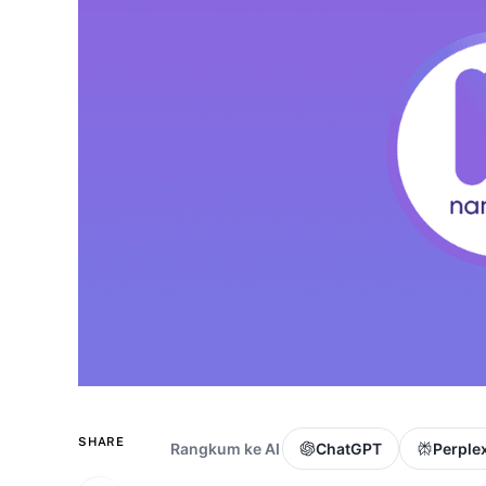
SHARE
Rangkum ke AI
ChatGPT
Perplex