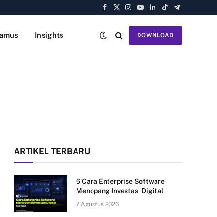
Facebook
X
Instagram
YouTube
LinkedIn
TikTok
Telegram
(Twitter)
amus
Insights
DOWNLOAD
ARTIKEL TERBARU
6 Cara Enterprise Software
Menopang Investasi Digital
7 Agustus 2026