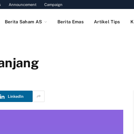
s
Announcement
Campaign
Berita Saham AS
Berita Emas
Artikel Tips
K
Panjang
LinkedIn