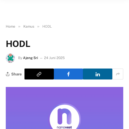
»
»
Home
Kamus
HODL
HODL
By
Ajeng Sri
24 Juni 2025
Share