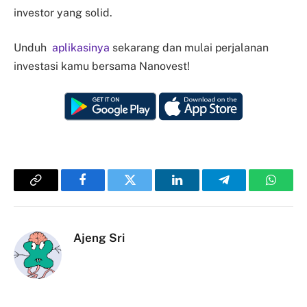
investor yang solid.
Unduh
aplikasinya
sekarang dan mulai perjalanan
investasi kamu bersama Nanovest!
Copy
Facebook
Twitter
LinkedIn
Telegram
Whats
Link
Ajeng Sri