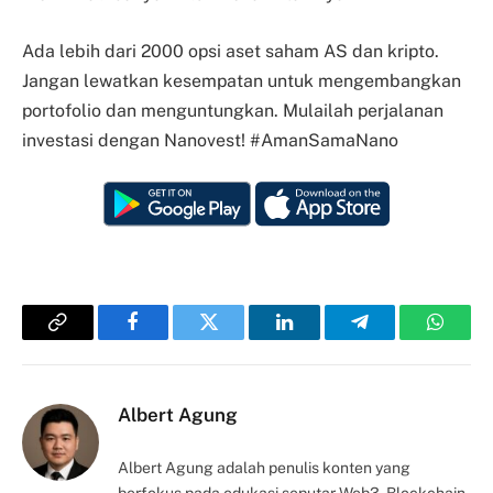
Ada lebih dari 2000 opsi aset saham AS dan kripto.
Jangan lewatkan kesempatan untuk mengembangkan
portofolio dan menguntungkan. Mulailah perjalanan
investasi dengan Nanovest! #AmanSamaNano
Copy
Facebook
Twitter
LinkedIn
Telegram
Whats
Link
Albert Agung
Albert Agung adalah penulis konten yang