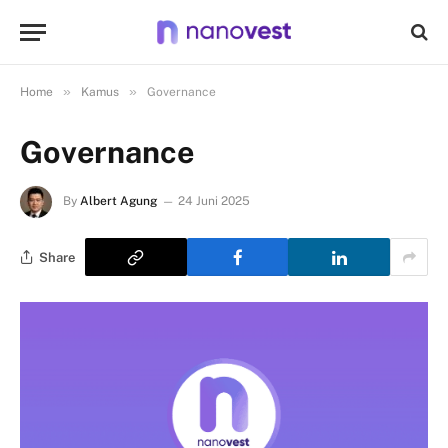
»
»
Home
Kamus
Governance
Governance
By
Albert Agung
24 Juni 2025
Share