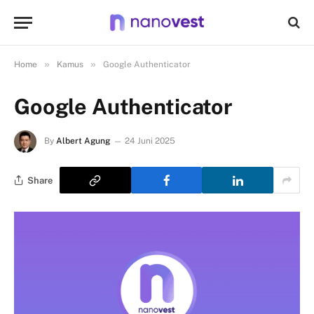
»
»
Home
Kamus
Google Authenticator
Google Authenticator
By
Albert Agung
24 Juni 2025
Share