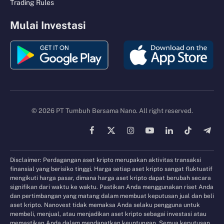
Trading Rules
Mulai Investasi
© 2026 PT Tumbuh Bersama Nano. All right reserved.
Facebook
X
Instagram
YouTube
LinkedIn
TikTok
Tele
(Twitter)
Disclaimer: Perdagangan aset kripto merupakan aktivitas transaksi
finansial yang berisiko tinggi. Harga setiap aset kripto sangat fluktuatif
mengikuti harga pasar, dimana harga aset kripto dapat berubah secara
signifikan dari waktu ke waktu. Pastikan Anda menggunakan riset Anda
dan pertimbangan yang matang dalam membuat keputusan jual dan beli
aset kripto. Nanovest tidak memaksa Anda selaku pengguna untuk
membeli, menjual, atau menjadikan aset kripto sebagai investasi atau
memastikan Anda dalam mendapatkan keuntungan. Semua keputusan