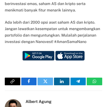
berinvestasi emas, saham AS dan kripto serta
menikmati banyak fitur menarik lainnya.
Ada lebih dari 2000 opsi aset saham AS dan kripto.
Jangan lewatkan kesempatan untuk mengembangkan
portofolio dan menguntungkan. Mulailah perjalanan
investasi dengan Nanovest! #AmanSamaNano
Copy
Facebook
Twitter
LinkedIn
Telegram
Whats
Link
Albert Agung