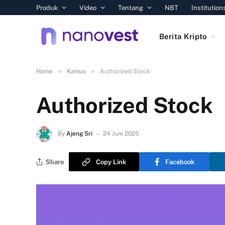
Produk
Video
Tentang
NBT
Institution
Berita Kripto
»
»
Home
Kamus
Authorized Stock
Authorized Stock
By
Ajeng Sri
24 Juni 2025
Share
Copy Link
Facebook