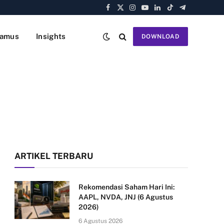
Facebook
X
Instagram
YouTube
LinkedIn
TikTok
Telegram
(Twitter)
amus
Insights
DOWNLOAD
ARTIKEL TERBARU
Rekomendasi Saham Hari Ini:
AAPL, NVDA, JNJ (6 Agustus
2026)
6 Agustus 2026