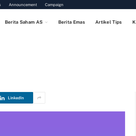
s
Announcement
Campaign
Berita Saham AS
Berita Emas
Artikel Tips
K
LinkedIn