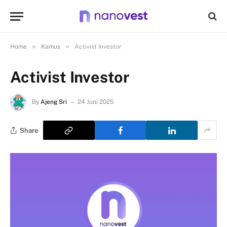
»
»
Home
Kamus
Activist Investor
Activist Investor
By
Ajeng Sri
24 Juni 2025
Share