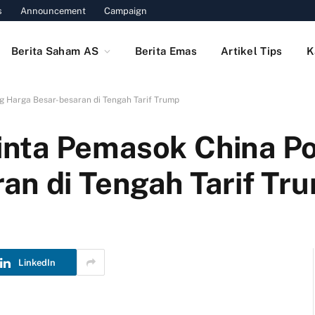
s
Announcement
Campaign
Berita Saham AS
Berita Emas
Artikel Tips
K
 Harga Besar-besaran di Tengah Tarif Trump
nta Pemasok China P
an di Tengah Tarif Tr
LinkedIn