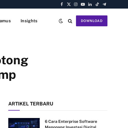
Facebook
X
Instagram
YouTube
LinkedIn
TikTok
Telegram
(Twitter)
amus
Insights
DOWNLOAD
otong
ump
ARTIKEL TERBARU
6 Cara Enterprise Software
Menopang Investasi Digital