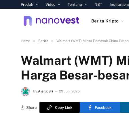
Produk
Video
Tentang
NBT
Institution
Berita Kripto
»
»
Home
Berita
Walmart (WMT) Minta Pemasok China Potong
Walmart (WMT) Mi
Harga Besar-besar
By
Ajeng Sri
29 Juni 2025
Share
Copy Link
Facebook