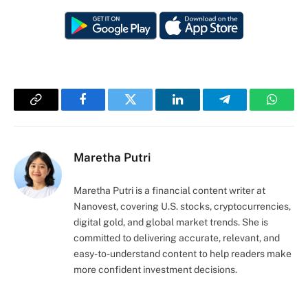
Copy
Facebook
Twitter
LinkedIn
Telegram
Whats
Link
Maretha Putri
Maretha Putri is a financial content writer at
Nanovest, covering U.S. stocks, cryptocurrencies,
digital gold, and global market trends. She is
committed to delivering accurate, relevant, and
easy-to-understand content to help readers make
more confident investment decisions.