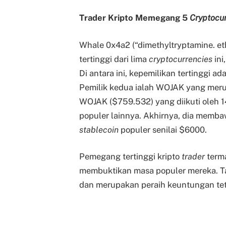
Trader Kripto Memegang 5
Cryptocu
Whale 0x4a2 (“dimethyltryptamine. e
tertinggi dari lima
cryptocurrencies
in
Di antara ini, kepemilikan tertinggi ad
Pemilik kedua ialah WOJAK yang me
WOJAK ($759.532) yang diikuti oleh 
populer lainnya. Akhirnya, dia memb
stablecoin
populer senilai $6000.
Pemegang tertinggi kripto
trader
term
membuktikan masa populer mereka. Ta
dan merupakan peraih keuntungan tet