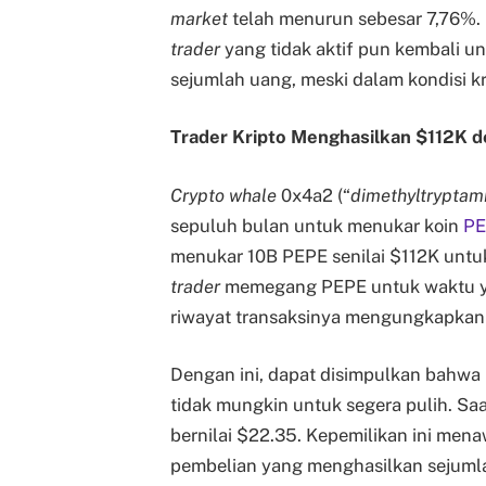
market
telah menurun sebesar 7,76%. D
trader
yang tidak aktif pun kembali u
sejumlah uang, meski dalam kondisi kr
Trader Kripto Menghasilkan $112K 
Crypto whale
0x4a2 (“
dimethyltryptam
sepuluh bulan untuk menukar koin
PE
menukar 10B PEPE senilai $112K untu
trader
memegang PEPE untuk waktu y
riwayat transaksinya mengungkapkan 
Dengan ini, dapat disimpulkan bahw
tidak mungkin untuk segera pulih. Saat
bernilai $22.35. Kepemilikan ini men
pembelian yang menghasilkan sejumlah