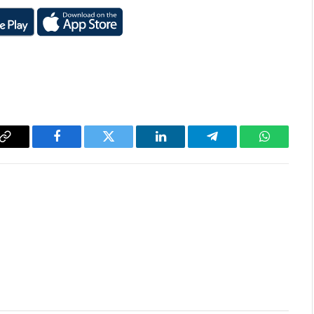
Copy
Facebook
Twitter
LinkedIn
Telegram
WhatsAp
Link