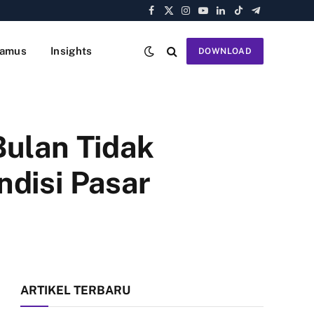
Facebook
X
Instagram
YouTube
LinkedIn
TikTok
Telegram
(Twitter)
amus
Insights
DOWNLOAD
Bulan Tidak
ndisi Pasar
ARTIKEL TERBARU