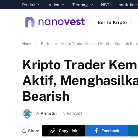
Produk
Video
Tentang
NBT
Institution
Berita Kripto
»
»
Home
Berita
Kripto Trader Kembali Setelah Sepuluh Bula
Kripto Trader Kem
Aktif, Menghasilk
Bearish
By
Ajeng Sri
5 Juli 2024
Share
Copy Link
Facebook