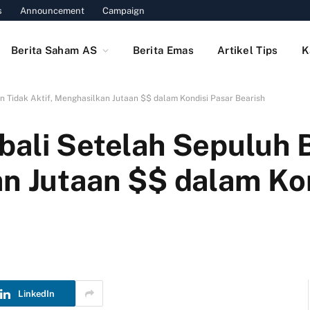
s
Announcement
Campaign
Berita Saham AS
Berita Emas
Artikel Tips
K
n Tidak Aktif, Menghasilkan Jutaan $$ dalam Kondisi Pasar Bearish
bali Setelah Sepuluh 
an Jutaan $$ dalam Ko
LinkedIn