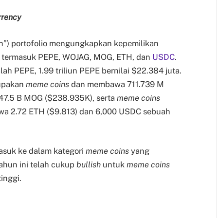
rrency
th”) portofolio mengungkapkan kepemilikan
i, termasuk PEPE, WOJAG, MOG, ETH, dan
USDC
.
alah PEPE, 1.99 triliun PEPE bernilai $22.384 juta.
rupakan
meme coins
dan membawa 711.739 M
147.5 B MOG ($238.935K), serta
meme coins
awa 2.72 ETH ($9.813) dan 6,000 USDC sebuah
asuk ke dalam kategori
meme coins
yang
hun ini telah cukup
bullish
untuk
meme coins
inggi.