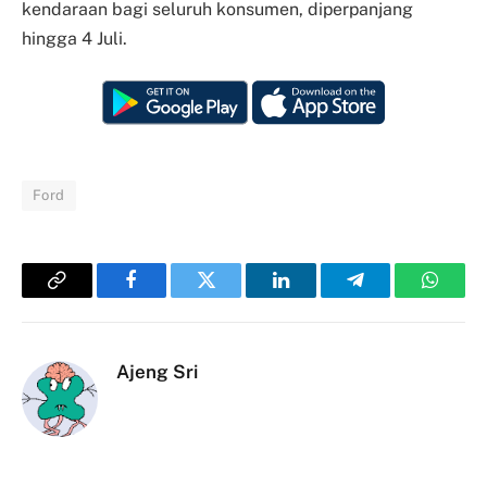
kendaraan bagi seluruh konsumen, diperpanjang
hingga 4 Juli.
Ford
Copy
Facebook
Twitter
LinkedIn
Telegram
Whats
Link
Ajeng Sri