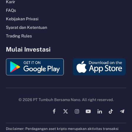
Karir
FAQs
Kebijakan Privasi
Syarat dan Ketentuan
Trading Rules
Mulai Investasi
© 2026 PT Tumbuh Bersama Nano. All right reserved.
Facebook
X
Instagram
YouTube
LinkedIn
TikTok
Tele
(Twitter)
Disclaimer: Perdagangan aset kripto merupakan aktivitas transaksi