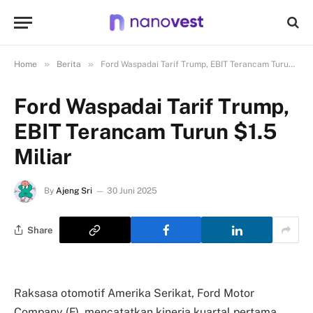
»
»
Home
Berita
Ford Waspadai Tarif Trump, EBIT Terancam Turun $1.5 Miliar
Ford Waspadai Tarif Trump,
EBIT Terancam Turun $1.5
Miliar
By
Ajeng Sri
30 Juni 2025
Share
Raksasa otomotif Amerika Serikat, Ford Motor
Company (F), mencatatkan kinerja kuartal pertama