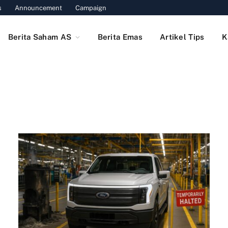
s
Announcement
Campaign
Berita Saham AS
Berita Emas
Artikel Tips
K