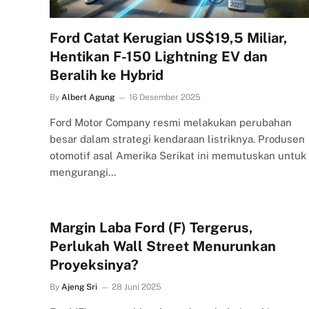
Ford Catat Kerugian US$19,5 Miliar,
Hentikan F-150 Lightning EV dan
Beralih ke Hybrid
By
Albert Agung
16 Desember 2025
Ford Motor Company resmi melakukan perubahan
besar dalam strategi kendaraan listriknya. Produsen
otomotif asal Amerika Serikat ini memutuskan untuk
mengurangi…
Margin Laba Ford (F) Tergerus,
Perlukah Wall Street Menurunkan
Proyeksinya?
By
Ajeng Sri
28 Juni 2025