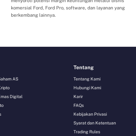
menyoroti potensi margin keuntungan melalui bisnis
komersial Ford, Ford Pro, software, dan layanan yang
berkembang lainnya.
Tentang
 Saham AS
Tentang Kami
Kripto
Hubungi Kami
Emas Digital
Karir
to
FAQs
s
Kebijakan Privasi
Syarat dan Ketentuan
Trading Rules