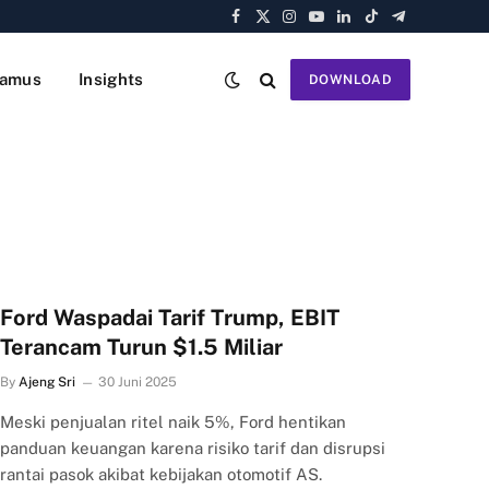
Facebook
X
Instagram
YouTube
LinkedIn
TikTok
Telegram
(Twitter)
amus
Insights
DOWNLOAD
Ford Waspadai Tarif Trump, EBIT
Terancam Turun $1.5 Miliar
By
Ajeng Sri
30 Juni 2025
Meski penjualan ritel naik 5%, Ford hentikan
panduan keuangan karena risiko tarif dan disrupsi
rantai pasok akibat kebijakan otomotif AS.