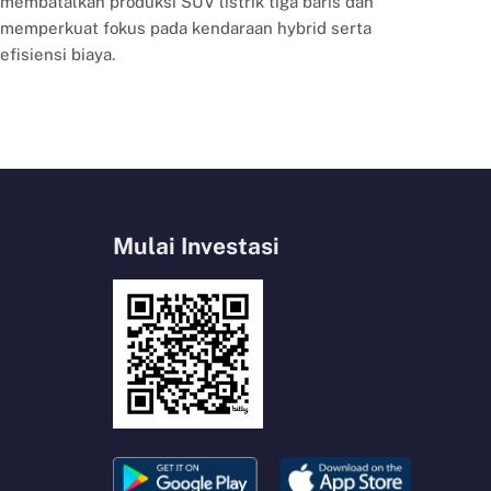
membatalkan produksi SUV listrik tiga baris dan
memperkuat fokus pada kendaraan hybrid serta
efisiensi biaya.
Mulai Investasi