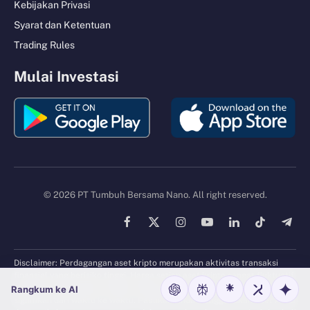
Kebijakan Privasi
Syarat dan Ketentuan
Trading Rules
Mulai Investasi
© 2026 PT Tumbuh Bersama Nano. All right reserved.
Facebook
X
Instagram
YouTube
LinkedIn
TikTok
Tele
(Twitter)
Disclaimer: Perdagangan aset kripto merupakan aktivitas transaksi
finansial yang berisiko tinggi. Harga setiap aset kripto sangat fluktuatif
mengikuti harga pasar, dimana harga aset kripto dapat berubah secara
Rangkum ke AI
signifikan dari waktu ke waktu. Pastikan Anda menggunakan riset Anda