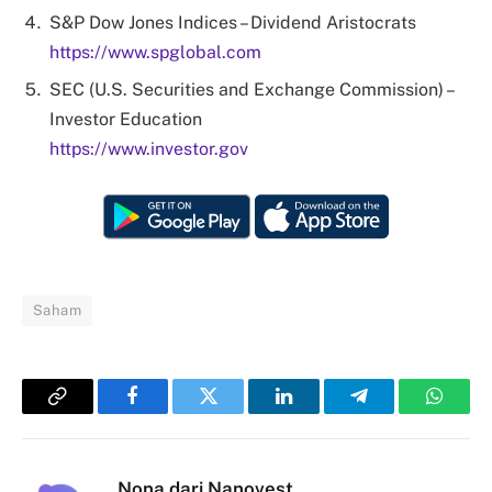
S&P Dow Jones Indices – Dividend Aristocrats
https://www.spglobal.com
SEC (U.S. Securities and Exchange Commission) –
Investor Education
https://www.investor.gov
Saham
Copy
Facebook
Twitter
LinkedIn
Telegram
Whats
Link
Nona dari Nanovest