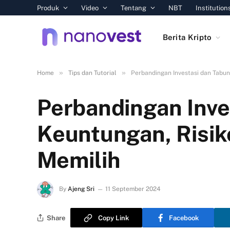
Produk
Video
Tentang
NBT
Institution
Berita Kripto
»
»
Home
Tips dan Tutorial
Perbandingan Investasi dan Tabun
Perbandingan Inve
Keuntungan, Risik
Memilih
By
Ajeng Sri
11 September 2024
Share
Copy Link
Facebook