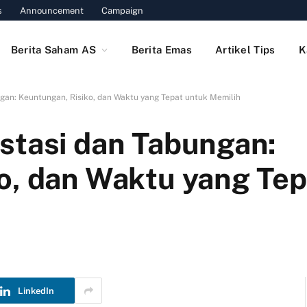
s
Announcement
Campaign
Berita Saham AS
Berita Emas
Artikel Tips
K
gan: Keuntungan, Risiko, dan Waktu yang Tepat untuk Memilih
stasi dan Tabungan:
o, dan Waktu yang Tep
LinkedIn