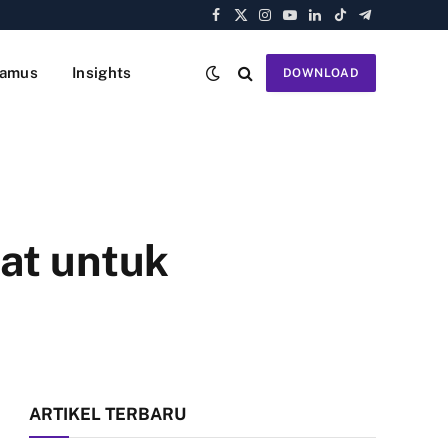
Facebook
X
Instagram
YouTube
LinkedIn
TikTok
Telegram
(Twitter)
amus
Insights
DOWNLOAD
at untuk
ARTIKEL TERBARU