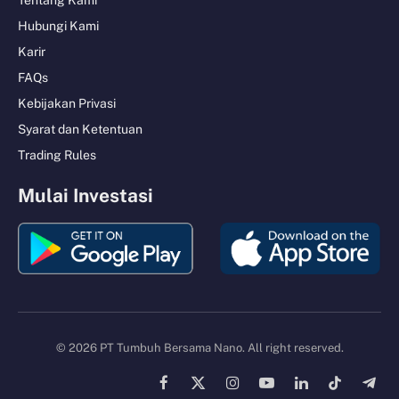
Tentang Kami
Hubungi Kami
Karir
FAQs
Kebijakan Privasi
Syarat dan Ketentuan
Trading Rules
Mulai Investasi
© 2026 PT Tumbuh Bersama Nano. All right reserved.
Facebook
X
Instagram
YouTube
LinkedIn
TikTok
Tele