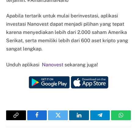
terjamin. #AmanSamaNano
Apabila tertarik untuk mulai berinvestasi, aplikasi
investasi Nanovest dapat menjadi pilihan yang tepat
karena menyediakan lebih dari 2.000 saham Amerika
Serikat, serta memiliki lebih dari 600 aset kripto yang
sangat lengkap.
Unduh aplikasi
Nanovest
sekarang juga!
Copy
Facebook
Twitter
LinkedIn
Telegram
Whats
Link