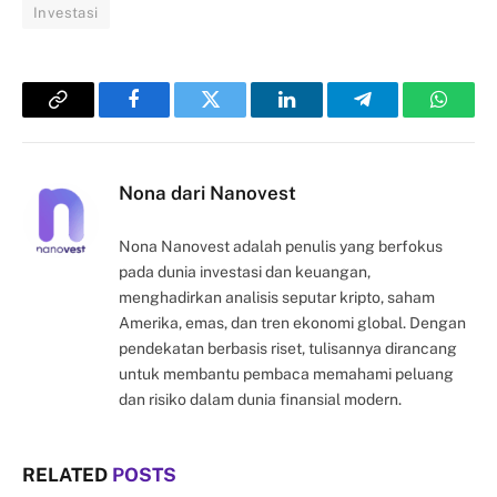
Investasi
Copy
Facebook
Twitter
LinkedIn
Telegram
Whats
Link
Nona dari Nanovest
Nona Nanovest adalah penulis yang berfokus
pada dunia investasi dan keuangan,
menghadirkan analisis seputar kripto, saham
Amerika, emas, dan tren ekonomi global. Dengan
pendekatan berbasis riset, tulisannya dirancang
untuk membantu pembaca memahami peluang
dan risiko dalam dunia finansial modern.
RELATED
POSTS