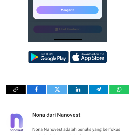
Copy
Facebook
Twitter
LinkedIn
Telegram
Whats
Link
Nona dari Nanovest
Nona Nanovest adalah penulis yang berfokus