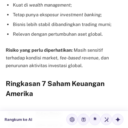
Kuat di
wealth management
;
Tetap punya eksposur
investment banking
;
Bisnis lebih stabil dibandingkan trading murni;
Relevan dengan pertumbuhan aset global.
Risiko yang perlu diperhatikan:
Masih sensitif
terhadap kondisi market,
fee-based revenue
, dan
penurunan aktivitas investasi global.
Ringkasan 7 Saham Keuangan
Amerika
Saham
Fokus Bisnis
Daya Tarik Utama
Rangkum ke AI
JPMorgan
Bank besar &
Skala besar,