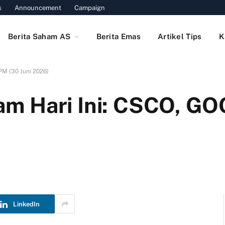
s
Announcement
Campaign
Berita Saham AS
Berita Emas
Artikel Tips
K
M (30 Juni 2026)
m Hari Ini: CSCO, GO
LinkedIn