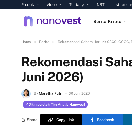
Produk
Video
Tentang
NBT
Institution
Berita Kripto
»
»
Home
Berita
Rekomendasi Saham Hari Ini: CSCO, GOOG, P
Rekomendasi Saha
Juni 2026)
By
Maretha Putri
30 Juni 2026
Ditinjau oleh Tim Analis Nanovest
Share
Copy Link
Facebook