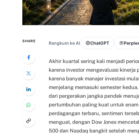
SHARE
Rangkum ke AI
ChatGPT
Perplex
Akhir kuartal sering kali menjadi per
karena investor mengevaluasi kinerja po
karena banyak manajer investasi mul
menjelang memasuki semester kedua. 
dari pergerakan jangka pendek menuju 
pertumbuhan paling kuat untuk enam 
perdagangan terbaru, sentimen terse
menguat, dengan Dow Jones mencetak 
500 dan Nasdaq bangkit setelah meng