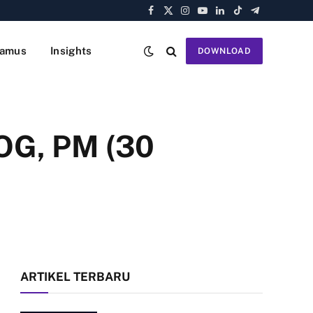
Facebook
X
Instagram
YouTube
LinkedIn
TikTok
Telegram
(Twitter)
amus
Insights
DOWNLOAD
OG, PM (30
ARTIKEL TERBARU