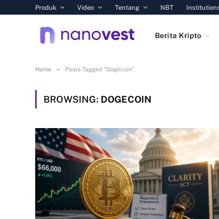
Produk
Video
Tentang
NBT
Institution
Berita Kripto
»
Home
Posts Tagged "Dogecoin"
BROWSING:
DOGECOIN