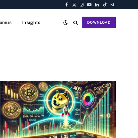
Facebook
X
Instagram
YouTube
LinkedIn
TikTok
Telegram
(Twitter)
amus
Insights
DOWNLOAD