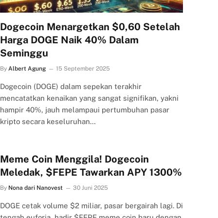
Dogecoin Menargetkan $0,60 Setelah
Harga DOGE Naik 40% Dalam
Seminggu
By
Albert Agung
15 September 2025
Dogecoin (DOGE) dalam sepekan terakhir
mencatatkan kenaikan yang sangat signifikan, yakni
hampir 40%, jauh melampaui pertumbuhan pasar
kripto secara keseluruhan…
Meme Coin Menggila! Dogecoin
Meledak, $FEPE Tawarkan APY 1300%
By
Nona dari Nanovest
30 Juni 2025
DOGE cetak volume $2 miliar, pasar bergairah lagi. Di
tengah euforia, hadir $FEPE meme coin baru dengan