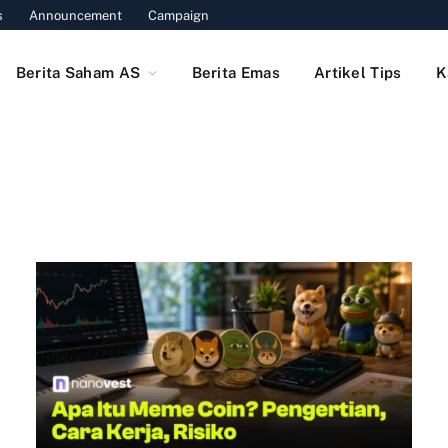
s
Announcement
Campaign
Berita Saham AS
Berita Emas
Artikel Tips
K