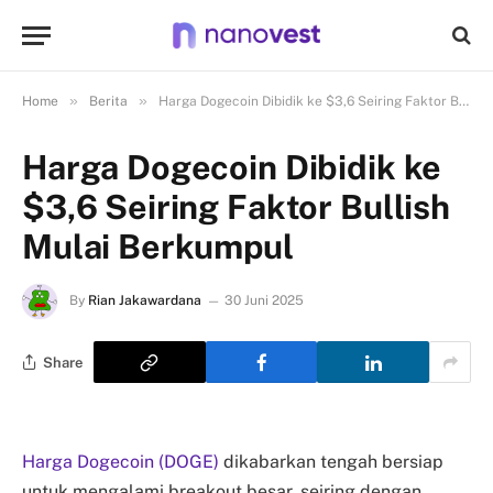
»
»
Home
Berita
Harga Dogecoin Dibidik ke $3,6 Seiring Faktor Bullish Mulai Berkumpul
Harga Dogecoin Dibidik ke
$3,6 Seiring Faktor Bullish
Mulai Berkumpul
By
Rian Jakawardana
30 Juni 2025
Share
Harga Dogecoin (DOGE)
dikabarkan tengah bersiap
untuk mengalami breakout besar, seiring dengan