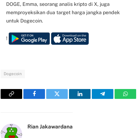
DOGE, Emma, seorang analis kripto di X, juga
memproyeksikan dua target harga jangka pendek
untuk Dogecoin.
!
Dogecoin
Copy
Facebook
Twitter
LinkedIn
Telegram
What
Link
Rian Jakawardana