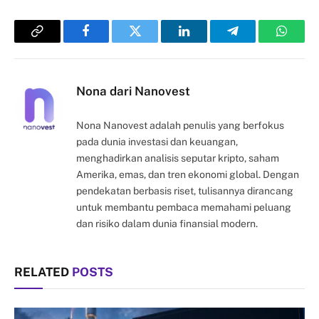
Copy
Facebook
Twitter
LinkedIn
Telegram
Whats
Link
Nona dari Nanovest
Nona Nanovest adalah penulis yang berfokus
pada dunia investasi dan keuangan,
menghadirkan analisis seputar kripto, saham
Amerika, emas, dan tren ekonomi global. Dengan
pendekatan berbasis riset, tulisannya dirancang
untuk membantu pembaca memahami peluang
dan risiko dalam dunia finansial modern.
RELATED
POSTS